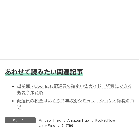
この記事を参考に、あなたの経費をもう一度チェックしてみてく
ださい。
早めの準備が、確定申告シーズンを楽に乗り切るコツです。
あわせて読みたい関連記事
出前館・Uber Eats配達員の確定申告ガイド｜経費にできる
もの全まとめ
配達員の税金はいくら？年収別シミュレーションと節税のコ
ツ
Amazon Flex
、
Amazon Hub
、
Rocket Now
、
カテゴリー
Uber Eats
、
出前館