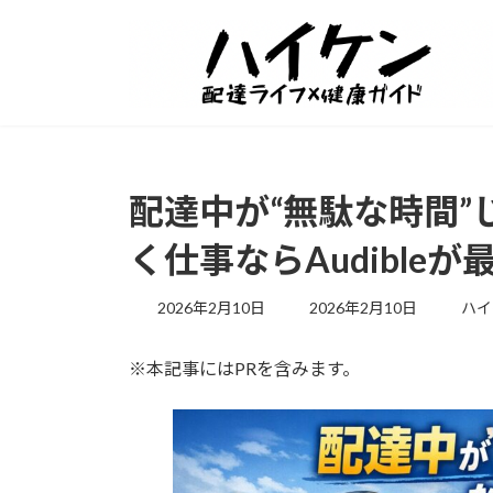
配達中が“無駄な時間
く仕事ならAudible
最
2026年2月10日
2026年2月10日
ハイ
終
更
※本記事にはPRを含みます。
新
日
時
: