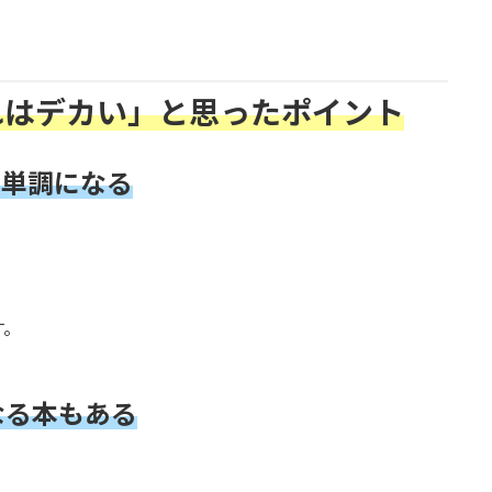
れはデカい」と思ったポイント
も単調になる
す。
なる本もある