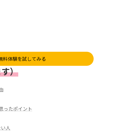
leの無料体験を試してみる
ます）
由
思ったポイント
ない人