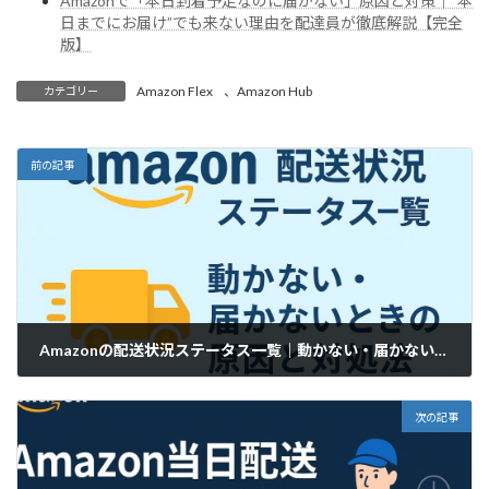
Amazonで「本日到着予定なのに届かない」原因と対策｜“本
日までにお届け”でも来ない理由を配達員が徹底解説【完全
版】
Amazon Flex
、
Amazon Hub
カテゴリー
前の記事
Amazonの配送状況ステータス一覧｜動かない・届かないときの原因と対処法【完全版】
2025年12月10日
次の記事