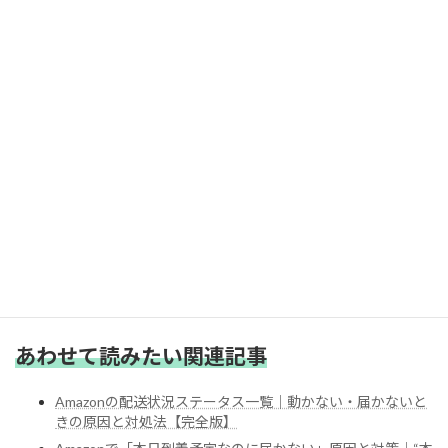
品質だけならヤマト、安定なら佐川、
都市部のスピードならAmazon直系。
Q3：デリプロは評判悪いの？
会社に差があるだけで優秀なところも多い。
新人が多い地域では遅延しやすいのは事実。
現在の配送状況をAmazonで確認する
あわせて読みたい関連記事
Amazonの配送状況ステータス一覧｜動かない・届かないと
きの原因と対処法【完全版】