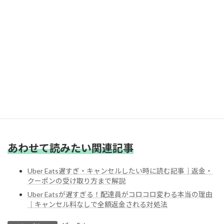
最初の配達料が安すぎて、配達員が受けない
拒否が続き、配達料が上がるまで待たされる
複数ピックアップで寄り道が増え、遅延が拡大
課金オプションが使われず、優先度が上がらない
このように、ウーバーイーツの遅延は、
「配達員の拒否」「複数ピック」
「報酬の仕組み」が複雑に絡んで起きています。
あわせて読みたい関連記事
Uber Eats遅すぎ・キャンセルしたい時に読む記事｜返金・
クーポンの受け取り方まで解説
Uber Eatsが遅すぎる！配達員がコロコロ変わる本当の理由
｜キャンセル料なしで全額返金される対処法