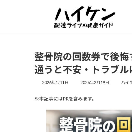
整骨院の回数券で後悔
通うと不安・トラブル
最
2026年1月1日
2026年2月19日
ハイ
終
更
※本記事にはPRを含みます。
新
日
時
: