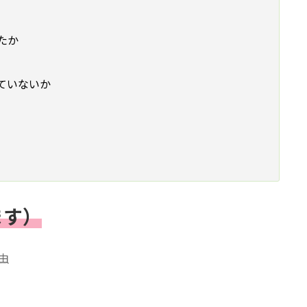
たか
ていないか
ます）
由