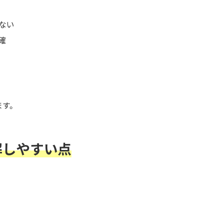
ない
確
ます。
解しやすい点