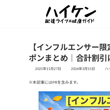
【インフルエンサー限
ポンまとめ｜合計割引
最
2025年11月27日
2026年3月15日
ハ
終
更
※本記事にはPRを含みます。
新
日
時
: