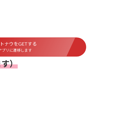
トナウをGETする
アプリに遷移します
ます）