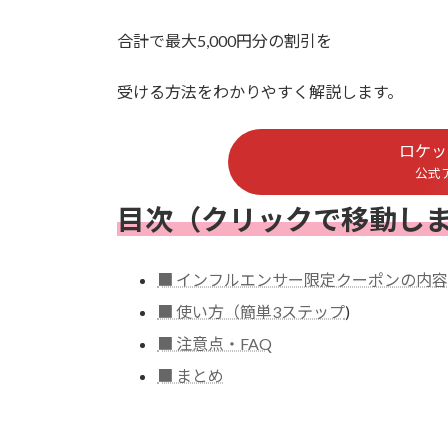
合計で最大5,000円分の割引を
受ける方法をわかりやすく解説します。
ロケッ
公式
目次
（クリックで移動し
■ インフルエンサー限定クーポンの内容
■ 使い方（簡単3ステップ
)
■ 注意点・FAQ
■ まとめ