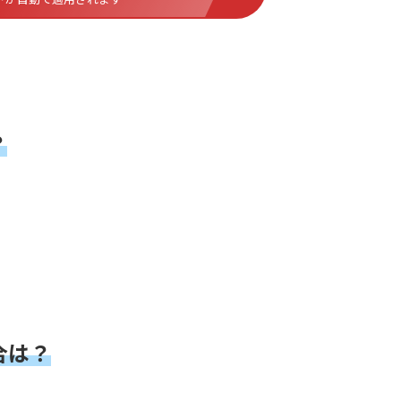
？
。
合は？