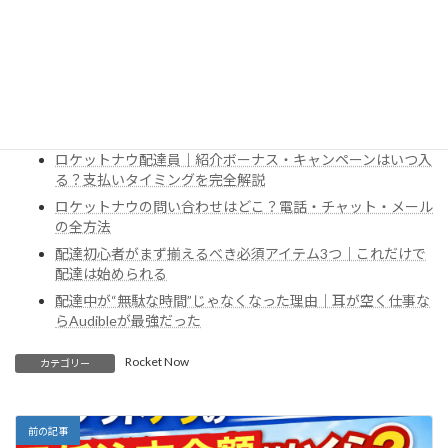
事ならAudibleが最強だった
2026年2月10日
配達中の“耳が空く時間”を、Audibleで知識と楽しさに変える配達中や待
ち時間は、正直「この時間、何も生まれてないな…」と感じていまし
続きを読む
た。ですがAudibleを使い始めてから、同じ配達時間でも中身がまった
く別物に変わりました。結論から言うと、配達員のように「耳が...
あわせて読みたい関連記事
ロケットナウ配達員｜紹介ボーナス・キャンペーンはいつ入
る？支払いタイミングを完全解説
ロケットナウの問い合わせはどこ？電話・チャット・メール
の全方法
配達初心者がまず揃えるべき必須アイテム3つ｜これだけで
配達は始められる
配達中が“無駄な時間”じゃなくなった理由｜耳が空く仕事な
らAudibleが最強だった
Rocket Now
カテゴリー
前の記事