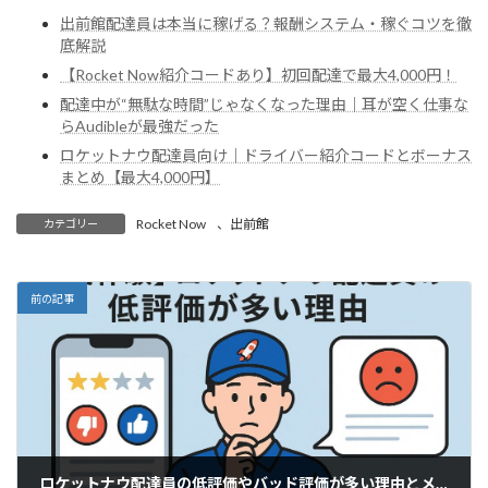
出前館配達員は本当に稼げる？報酬システム・稼ぐコツを徹
底解説
【Rocket Now紹介コードあり】初回配達で最大4,000円！
配達中が“無駄な時間”じゃなくなった理由｜耳が空く仕事な
らAudibleが最強だった
ロケットナウ配達員向け｜ドライバー紹介コードとボーナス
まとめ【最大4,000円】
Rocket Now
、
出前館
カテゴリー
前の記事
ロケットナウ配達員の低評価やバッド評価が多い理由とメッセージ通知の真相｜評価システムと改善策を徹底解説