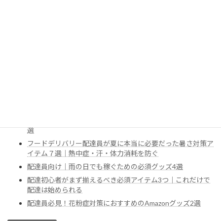
あわせて読みたい
ハイケン
配達員必見！花粉症対策におすすめのAmazonグッズ2選
2026年2月24日
結論：まず買うべき花粉症対策グッズ春の配達で花粉に悩む配達員の方
は、まず以下の2点を揃えましょう：花粉対策ゴーグル：目のかゆみや
涙を防ぎ、視界もクリア花粉対策マスク：鼻・口の花粉をブロックし、
続きを読む
呼吸も楽ですこの2つをセットで使うことで、春の配達も快適...
あわせて読みたい関連記事
フードデリバリー配達員が冬に本当に必要だった防寒装備6
選
フードデリバリー配達員が夏に本当に必要だった暑さ対策ア
イテム７選｜熱中症・汗・体力消耗を防ぐ
配達員向け｜雨の日でも稼ぐための必須グッズ4選
配達初心者がまず揃えるべき必須アイテム3つ｜これだけで
配達は始められる
配達員必見！花粉症対策におすすめのAmazonグッズ2選