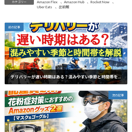
Amazon Flex
、
Amazon Hub
、
Rocket Now
、
カテゴリー
Uber Eats
、
出前館
前の記事
デリバリーが遅い時期はある？混みやすい季節と時間帯を徹底解説
2026年2月24日
次の記事