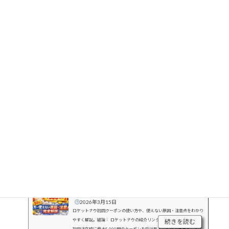
18:00〜20:00：ディナータイム
イベント開始前や終了直後
遅延を避ける方法
注文を30分ほど前倒しする
混雑日や悪天候日は避ける
事前注文や予約機能を活用する
ロケットナウの初回クーポンはこちら
あわせて読みたい
ハイケン
ロケットナウ初回クーポン｜使い方・使えない原因・注
意点を完全解説
2026年3月15日
ロケットナウ初回クーポンの使い方や、使えない原因・注意点をわかり
やすく解説。結論： ロケットナウの紹介リンク紹介コードを使うと、
続きを読む
初回注文時に最大5,000円のクーポンを受け取ることができます。アプ