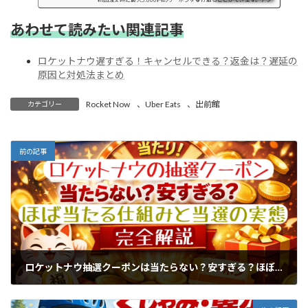
リを先にインストールしていても、紹介リンクから再度ログイ...
あわせて読みたい関連記事
ロケットナウ遅すぎる！キャンセルできる？返金は？遅延の
原因と対処法まとめ
Rocket Now
、
Uber Eats
、
出前館
カテゴリー
前の記事
ロケットナウ抽選クーポンは当たらない？安すぎる？ほぼ当たる仕組みと当選金額の実態を完全解説
2026年2月22日