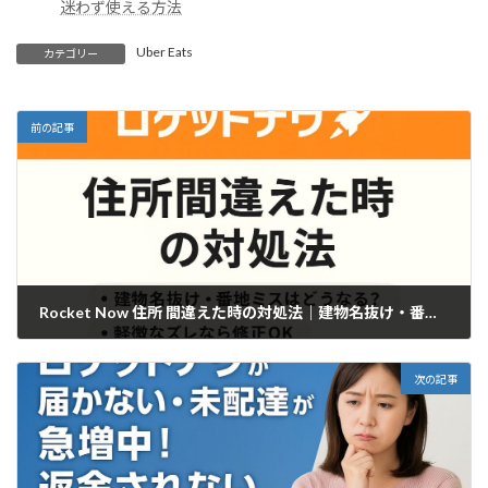
迷わず使える方法
Uber Eats
カテゴリー
前の記事
Rocket Now 住所 間違えた時の対処法｜建物名抜け・番地ミスはどうなる？
2025年11月19日
次の記事