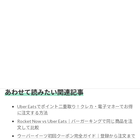
ウーバーイーツの初回クーポンをゲットし
てお得に注文しよう
あわせて読みたい
ハイケン
ウーバーイーツ初回クーポン完全ガイド｜登録から注文
まで迷わず使える方法
2026年3月24日
ウーバーイーツの初回クーポンを使って、お得にデリバリーを始める方
法を完全解説初めてウーバーイーツ（Uber Eats）を使う方は、登録後
続きを読む
すぐに初回クーポンを利用できます。クーポンコードやリンクから注文
するだけで簡単に割引が適用されます。登録も注文も3分以内...
あわせて読みたい関連記事
Uber Eatsでポイント二重取り！クレカ・電子マネーでお得
に注文する方法
Rocket Now vs Uber Eats｜バーガーキングで同じ商品を注
文して比較
ウーバーイーツ初回クーポン完全ガイド｜登録から注文まで