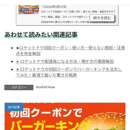
意点を完全解説
2026年3月15日
ロケットナウ初回クーポンの使い方や、使えない原因・注意点をわかり
やすく解説。結論： ロケットナウの紹介リンク紹介コードを使うと、
続きを読む
初回注文時に最大5,000円のクーポンを受け取ることができます。アプ
リを先にインストールしていても、紹介リンクから再度ログイ...
あわせて読みたい関連記事
➤
ロケットナウ初回クーポン｜使い方・使えない原因・注意
点を完全解説
➤ ロケットナウ配達員になる方法・稼ぎ方の徹底解説
➤
ロケットナウの初回クーポンでバーガーキングを注文し
てみた！最速で届いた驚きの結果
Rocket Now
カテゴリー
前の記事