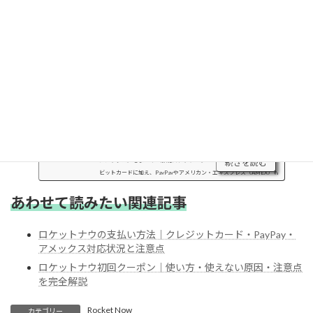
ロケットナウの対応支払い方法一覧はこち
ら
↓
あわせて読みたい
ハイケン
ロケットナウの支払い方法｜クレジットカード・PayPa
y・アメックス対応状況と注意点
2026年5月30日
ロケットナウで利用できる支払い方法（クレジットカード・PayPay・
アメックス）をまとめて解説ロケットナウでは、クレジットカードやデ
続きを読む
ビットカードに加え、PayPayやアメリカン・エキスプレス（AMEX）も
利用できます。 一方で、支払い方法によっては決済エラーが発生...
あわせて読みたい関連記事
ロケットナウの支払い方法｜クレジットカード・PayPay・
アメックス対応状況と注意点
ロケットナウ初回クーポン｜使い方・使えない原因・注意点
を完全解説
Rocket Now
カテゴリー