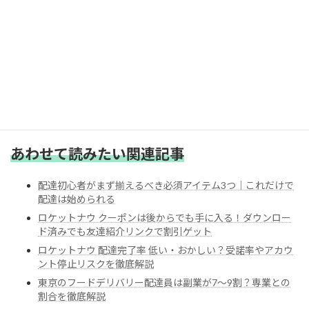
あわせて読みたい
ハイケン
配達初心者がまず揃えるべき必須アイテム3つ｜これだけ
で配達は始められる
2026年5月5日
配達初心者が最初に揃えるべき必須アイテム3つを解説します。結論：
配達初心者が最初に揃えるべき配達アイテム・配達装備は、スマホホル
続きを読む
ダーモバイルバッテリー配達バッグの3つだけです。フードデリバリー
（ロケットナウ・Uber Eats・出前館など）で最初から装備を揃...
あわせて読みたい関連記事
配達初心者がまず揃えるべき必須アイテム3つ｜これだけで
配達は始められる
ロケットナウ クーポンは後からでも手に入る！ダウンロー
ド済みでも友達紹介リンクで割引ゲット
ロケットナウ 配達完了率 低い・おかしい？受諾率やアカウ
ント停止リスクを徹底解説
東京のフードデリバリー配達員は副業が7〜9割？専業との
割合を徹底解説